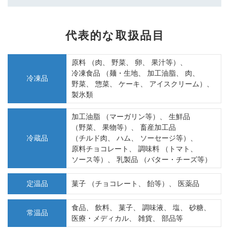
代表的な取扱品目
原料
（肉、
野菜、
卵、
果汁等）、
冷凍食品
（麺・生地、
加工油脂、
肉、
冷凍品
野菜、
惣菜、
ケーキ、
アイスクリーム）、
製氷類
加工油脂
（マーガリン等）、
生鮮品
（野菜、
果物等）、
畜産加工品
冷蔵品
（チルド肉、
ハム、
ソーセージ等）、
原料チョコレート、
調味料
（トマト、
ソース等）、
乳製品
（バター・チーズ等）
定温品
菓子
（チョコレート、
飴等）、
医薬品
食品、
飲料、
菓子、
調味液、
塩、
砂糖、
常温品
医療・メディカル、
雑貨、
部品等