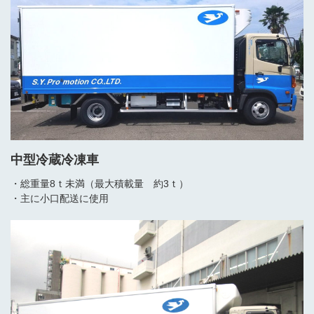
中型冷蔵冷凍車
・総重量8ｔ未満（最大積載量 約3ｔ）
・主に小口配送に使用