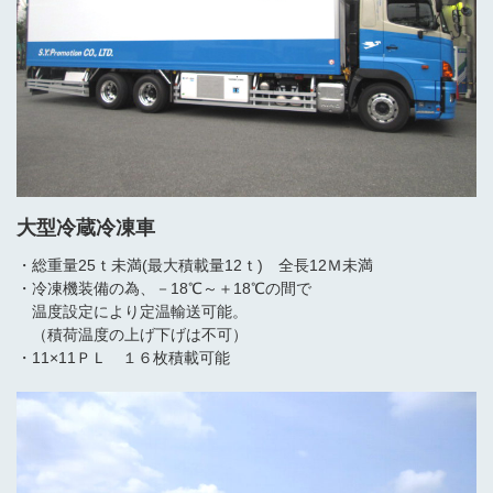
大型冷蔵冷凍車
・総重量25ｔ未満(最大積載量12ｔ) 全長12Ｍ未満
・冷凍機装備の為、－18℃～＋18℃の間で
温度設定により定温輸送可能。
（積荷温度の上げ下げは不可）
・11×11ＰＬ １６枚積載可能