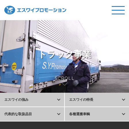
トラック事業
SCROLL
エスワイの強み
エスワイの特長
代表的な取扱品目
各種運搬車輌