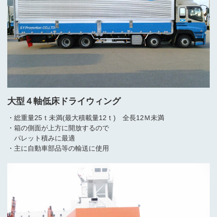
大型４軸低床ドライウィング
・総重量25ｔ未満(最大積載量12ｔ) 全長12Ｍ未満
・箱の側面が上方に開放するので
パレット積みに最適
・主に自動車部品等の輸送に使用